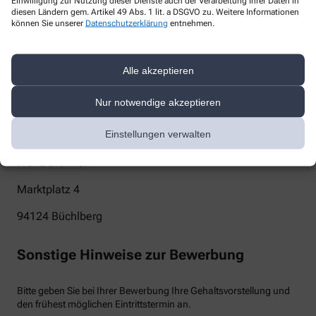
Einwilligung zur Nutzung dieser Dienste auch der Verarbeitung Ihrer Daten in
diesen Ländern gem. Artikel 49 Abs. 1 lit. a DSGVO zu. Weitere Informationen
apotheke-buechlberg@freenet.de
können Sie unserer
Datenschutzerklärung
entnehmen.
Telefon
Alle akzeptieren
+49-8505-3232
Post
Nur notwendige akzeptieren
Einstellungen verwalten
St.Ulrich-Apotheke
Franz Brunner
Marktplatz 4
94124
Büchlberg
Sonstige Hinweise zur Bewerbung
Bitte geben Sie bei Ihrer Bewerbung Ihre Gehaltsvorstellung und
den frühest möglichen Eintrittstermin an.