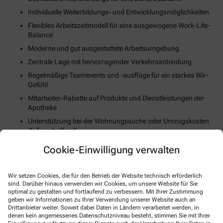
Individuelle Weiterbildungs- und Entwicklungsmöglichkeiten
Flexibles Arbeitszeitmodell für eine ausgewogene Work-Life-
Balance
Moderne und gut ausgestattete Arbeitsumgebung
Zentrale Lage mit hervorragender Verkehrsanbindung
Regelmäßige Teamevents und -ausflüge für ein starkes Wir-
Gefühl
Mitarbeiter-Rabatte auf Produkte und Dienstleistungen der
Apotheke
Unterstützung bei der Wohnungssuche oder Umzugskosten
(falls zutreffend)
Fortschrittliche Digitalisierungs- und Technologiestrategie
Cookie-Einwilligung verwalten
Gesundheits- und Fitnessangebote zur Stärkung des
körperlichen Wohlbefindens
Wir setzen Cookies, die für den Betrieb der Website technisch erforderlich
sind. Darüber hinaus verwenden wir Cookies, um unsere Website für Sie
So können Sie sich bewerben
optimal zu gestalten und fortlaufend zu verbessern. Mit Ihrer Zustimmung
geben wir Informationen zu Ihrer Verwendung unserer Website auch an
Drittanbieter weiter. Soweit dabei Daten in Ländern verarbeitet werden, in
denen kein angemessenes Datenschutzniveau besteht, stimmen Sie mit Ihrer
E-Mail