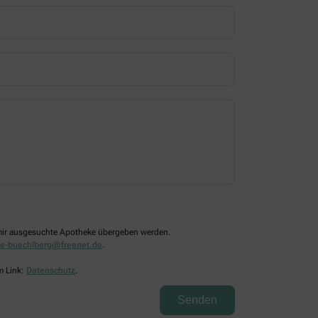
n mir ausgesuchte Apotheke übergeben werden.
e-buechlberg@freenet.de
.
m Link:
Datenschutz
.