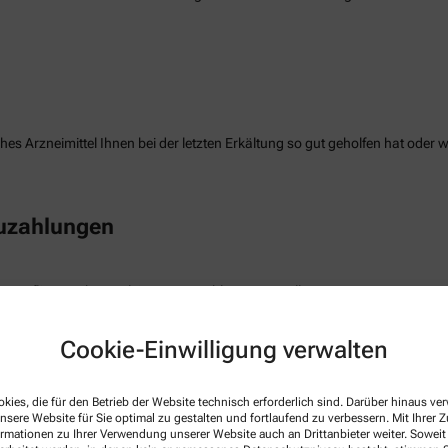
es Arzneimittel Ihnen bei der letzten Erkältung so gut geholfen hat oder 
Zuzahlungen
e Auflistung Ihrer geleisteten Zuzahlungen erstellen.
Cookie-Einwilligung verwalten
freiung
kies, die für den Betrieb der Website technisch erforderlich sind. Darüber hinaus v
nsere Website für Sie optimal zu gestalten und fortlaufend zu verbessern. Mit Ihrer
die Befreiung der gesetzlichen Zuzahlung haben, können wir diese Info s
ormationen zu Ihrer Verwendung unserer Website auch an Drittanbieter weiter. Soweit