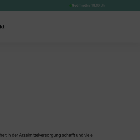
Geöffnet
bis 18:00 Uhr
kt
it in der Arzeimittelversorgung schafft und viele