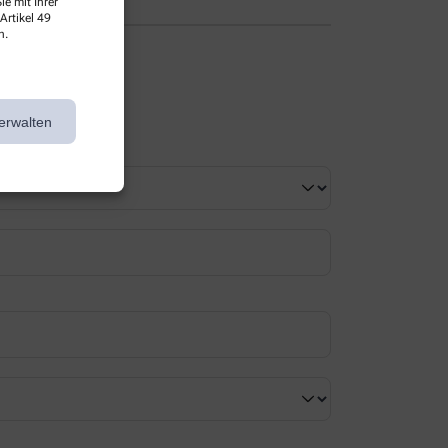
e mit Ihrer
Artikel 49
n.
erwalten