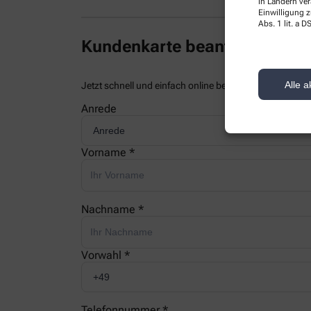
in Ländern ve
Einwilligung z
Abs. 1 lit. a
Kundenkarte beantragen
Alle a
Jetzt schnell und einfach online beantragen und beim
Anrede
Vorname *
Nachname *
Vorwahl *
Telefonnummer *