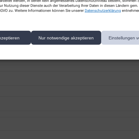
rarbeitet werden, in denen kein angemessenes Datenschutzniveau besteht, stimmen Si
ur Nutzung dieser Dienste auch der Verarbeitung Ihrer Daten in diesen Ländern gem. 
 DSGVO zu. Weitere Informationen können Sie unserer
Datenschutzerklärung
entnehme
kzeptieren
Nur notwendige akzeptieren
Einstellungen v
 nächsten Besuch bei uns in der Apotheke abholen.