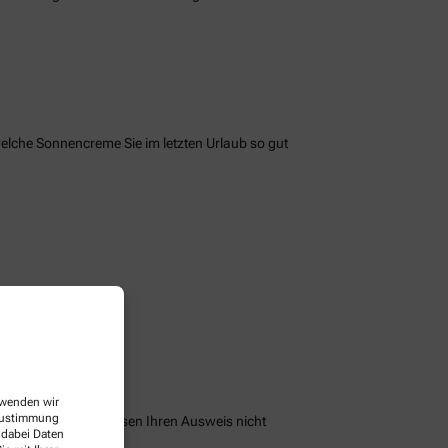
welche Sonnencreme Sie im letzten Urlaub so gut
erwenden wir
 Zustimmung
peichern und Sie müssen Ihren Ausweis nicht
 dabei Daten