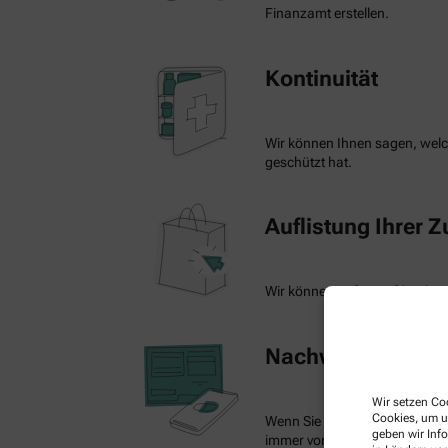
Finanzamt erstellen.
Kontinuität
Wir können Ihnen sagen, welch
geschützt hat.
Auflistung Ihrer 
Wir können auf Knopfdruck ein
Nachweis Ihrer Be
Wir setzen Coo
Cookies, um u
Wenn Sie einen Ausweis über 
geben wir Inf
immer vorzeigen.