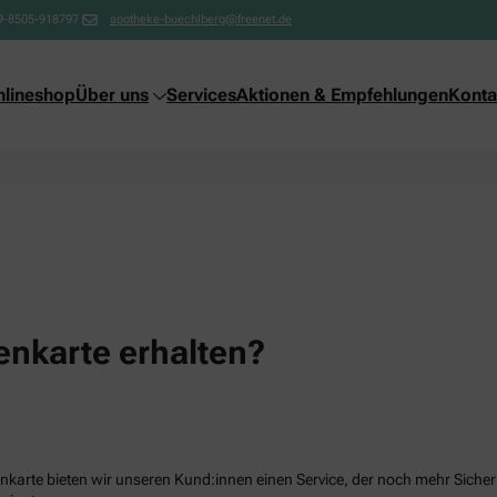
9-8505-918797
apotheke-buechlberg@freenet.de
nlineshop
Über uns
Services
Aktionen & Empfehlungen
Konta
nkarte erhalten?
karte bieten wir unseren Kund:innen einen Service, der noch mehr Sicherhe