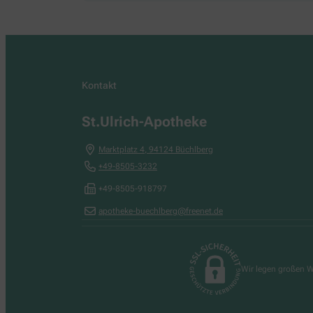
Kontakt
St.Ulrich-Apotheke
Marktplatz 4
,
94124
Büchlberg
+49-8505-3232
+49-8505-918797
apotheke-buechlberg@freenet.de
Wir legen großen W