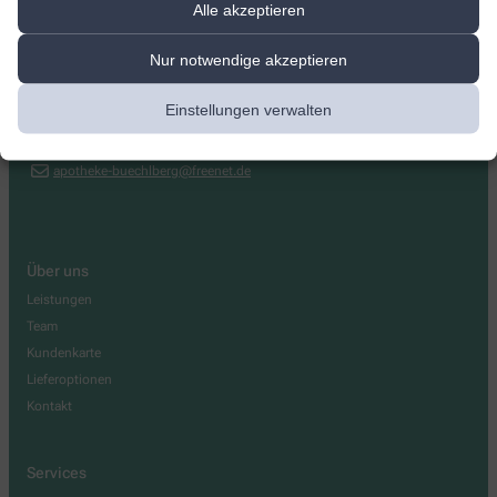
Alle akzeptieren
St.Ulrich-Apotheke
Nur notwendige akzeptieren
Marktplatz 4
,
94124
Büchlberg
+49-8505-3232
Einstellungen verwalten
+49-8505-918797
apotheke-buechlberg@freenet.de
Über uns
Leistungen
Team
Kundenkarte
Lieferoptionen
Kontakt
Services